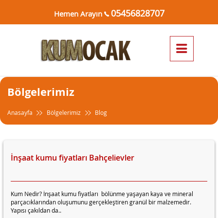
05456828707
Hemen Arayın
Bölgelerimiz
Anasayfa
Bölgelerimiz
Blog
İnşaat kumu fiyatları Bahçelievler
Kum Nedir? İnşaat kumu fiyatları bölünme yaşayan kaya ve mineral
parçacıklarından oluşumunu gerçekleştiren granül bir malzemedir.
Yapısı çakıldan da..