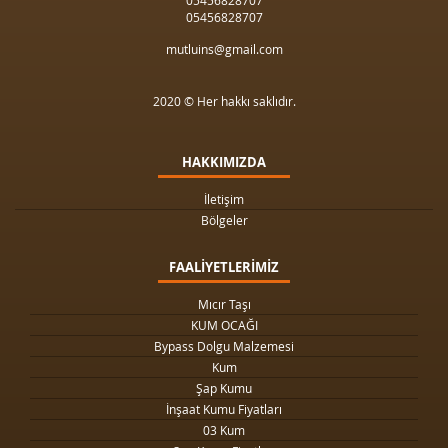
05456828707
05456828707
mutluins@gmail.com
2020 © Her hakkı saklıdır.
HAKKIMIZDA
İletişim
Bölgeler
FAALİYETLERİMİZ
Mıcır Taşı
KUM OCAĞI
Bypass Dolgu Malzemesi
Kum
Şap Kumu
İnşaat Kumu Fiyatları
03 Kum