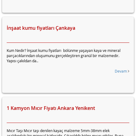
İnşaat kumu fiyatları Çankaya
Kum Nedir? İnşaat kumu fiyatları bölünme yaşayan kaya ve mineral
parçacıklarından oluşumunu gerçekleştiren granül bir malzemedir.
Yapısı çakıldan da..
Devam
1 Kamyon Mıcır Fiyatı Ankara Yenikent
Mıcır Taşı Mıcır taşı denilen kayaç malzeme 5mm-38mm elek
aralığındaki bir mineral kütlesidir. Çıkarıldığı bölge mıcırı etkiler. Buna