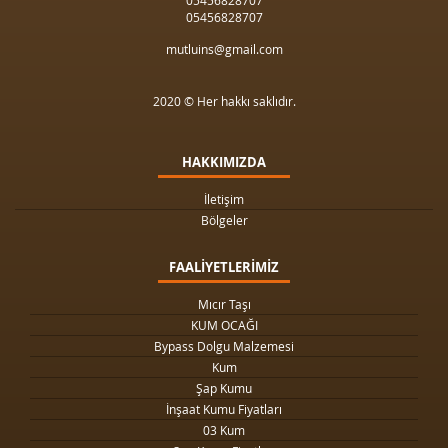
05456828707
05456828707
mutluins@gmail.com
2020 © Her hakkı saklıdır.
HAKKIMIZDA
İletişim
Bölgeler
FAALİYETLERİMİZ
Mıcır Taşı
KUM OCAĞI
Bypass Dolgu Malzemesi
Kum
Şap Kumu
İnşaat Kumu Fiyatları
03 Kum