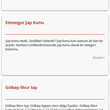
Etimesgut Şap Kumu
Şap Kumu Nedir, Özellikleri Nelerdir? Şap kumu kum ailesine ait olan bir
çeşittir. Kumların sınıflandırılmasında şap kumu olarak bir kategori
bulunma..
Devam
Gölbaşı Mıcır taşı
Gölbaşı Mıcır taşı, Gölbaşı bypass mıcır dolgu fiyatları. Gölbaşı Mıcır
kamyon fiyatı. 4,12 Mıcır taşı 12,22 Mıcır taşı Mıcır dolgu malzemesi sat..