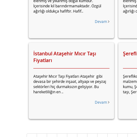
elenmiş ve yıkanmış doğal kumdur.
elenmiş
İçerisinde kil barındırmamaktadır. Özgül
İçerisin
ağırlığı oldukça hafiftir. Hafif..
ağırlığı 
Devam
İstanbul Ataşehir Mıcır Taşı
Şerefl
Fiyatları
Ataşehir Mıcır Taşı Fiyatları Ataşehir gibi
Şereflik
devasa bir şehirde inşaat, altyapı ve peyzaj
malzemes
sektörleri hiç durmaksızın gelişiyor. Bu
kumu, Şe
hareketliliğin en ..
taşı, Şer
Devam