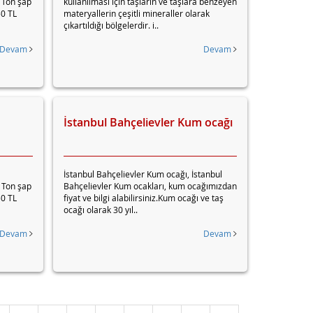
1 Ton şap
kullanılması için taşların ve taşlara benzeyen
50 TL
materyallerin çeşitli mineraller olarak
çıkartıldığı bölgelerdir. i..
Devam
Devam
İstanbul Bahçelievler Kum ocağı
İstanbul Bahçelievler Kum ocağı, İstanbul
1 Ton şap
Bahçelievler Kum ocakları, kum ocağımızdan
50 TL
fiyat ve bilgi alabilirsiniz.Kum ocağı ve taş
ocağı olarak 30 yıl..
Devam
Devam