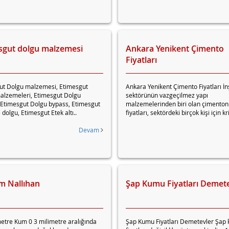
sgut dolgu malzemesi
Ankara Yenikent Çimento
Fiyatları
ut Dolgu malzemesi, Etimesgut
Ankara Yenikent Çimento Fiyatları İn
alzemeleri, Etimesgut Dolgu
sektörünün vazgeçilmez yapı
 Etimesgut Dolgu bypass, Etimesgut
malzemelerinden biri olan çimento
 dolgu, Etimesgut Etek altı..
fiyatları, sektördeki birçok kişi için kri
Devam
m Nallıhan
Şap Kumu Fiyatları Demet
etre Kum 0 3 milimetre aralığında
Şap Kumu Fiyatları Demetevler Şap