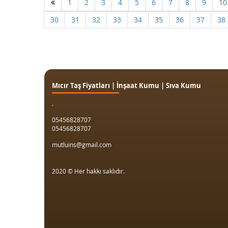
1
2
3
4
5
6
7
8
9
10
30
31
32
33
34
35
36
37
38
Mıcır Taş Fiyatları | İnşaat Kumu | Sıva Kumu
.
05456828707
05456828707
mutluins@gmail.com
2020 © Her hakkı saklıdır.