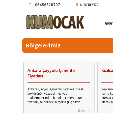
05456828707
NEREDEYİZ?
ANA
Bölgelerimiz
Ankara Çayyolu Çimento
Kızıl
Fiyatları
Ankara Çayyolu Çimento Fiyatları İnşaat
Şap Kumu
sektörünün vazgeçilmez yapı
kumu kum
malzemelerinden biri olan çimentonun
Kumların
fiyatları, sektördeki birçok kişi için kriti..
olarak b
Devam