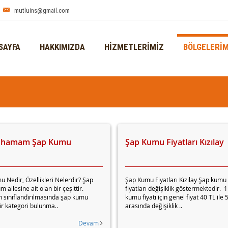
mutluins@gmail.com
SAYFA
HAKKIMIZDA
HİZMETLERİMİZ
BÖLGELERİM
cahamam Şap Kumu
Şap Kumu Fiyatları Kızılay
 Nedir, Özellikleri Nelerdir? Şap
Şap Kumu Fiyatları Kızılay Şap kumu
 ailesine ait olan bir çeşittir.
fiyatları değişiklik göstermektedir. 
 sınıflandırılmasında şap kumu
kumu fiyatı için genel fiyat 40 TL ile 
ir kategori bulunma..
arasında değişiklik ..
Devam