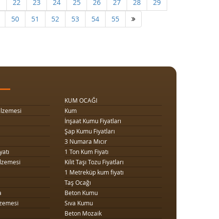
1
22
23
24
25
26
27
28
29
50
51
52
53
54
55
KUM OCAĞI
lzemesi
Kum
İnşaat Kumu Fiyatları
Şap Kumu Fiyatları
3 Numara Mıcır
yatı
1 Ton Kum Fiyatı
lzemesi
Kilit Taşı Tozu Fiyatları
1 Metreküp kum fiyatı
Taş Ocağı
a
Beton Kumu
zemesi
Sıva Kumu
Beton Mozaik