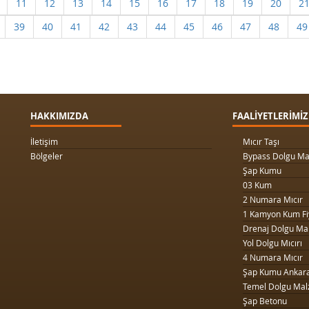
11
12
13
14
15
16
17
18
19
20
2
39
40
41
42
43
44
45
46
47
48
49
HAKKIMIZDA
FAALİYETLERİMİZ
İletişim
Mıcır Taşı
Bölgeler
Bypass Dolgu Ma
Şap Kumu
03 Kum
2 Numara Mıcır
1 Kamyon Kum Fi
Drenaj Dolgu Ma
Yol Dolgu Mıcırı
4 Numara Mıcır
Şap Kumu Ankar
Temel Dolgu Mal
Şap Betonu