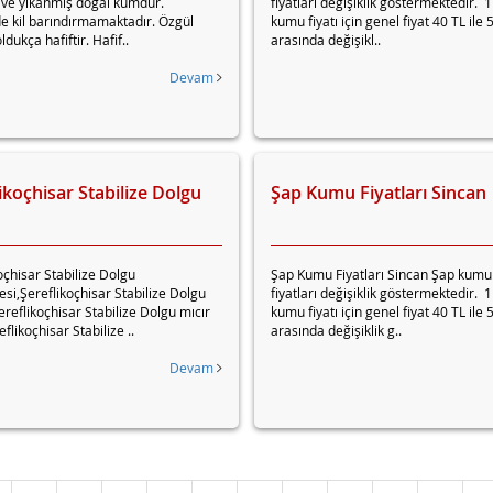
 ve yıkanmış doğal kumdur.
fiyatları değişiklik göstermektedir. 
de kil barındırmamaktadır. Özgül
kumu fiyatı için genel fiyat 40 TL ile 
oldukça hafiftir. Hafif..
arasında değişikl..
Devam
ikoçhisar Stabilize Dolgu
Şap Kumu Fiyatları Sincan
oçhisar Stabilize Dolgu
Şap Kumu Fiyatları Sincan Şap kumu
i,Şereflikoçhisar Stabilize Dolgu
fiyatları değişiklik göstermektedir. 
reflikoçhisar Stabilize Dolgu mıcır
kumu fiyatı için genel fiyat 40 TL ile 
eflikoçhisar Stabilize ..
arasında değişiklik g..
Devam