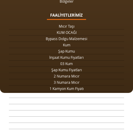
Bölgeler
FAALİYETLERİMİZ
Mıcır Taşı
KUM OCAĞI
Bypass Dolgu Malzemesi
Kum
Şap Kumu
İnşaat Kumu Fiyatları
03 Kum
Şap Kumu Fiyatları
2 Numara Mıcır
3 Numara Mıcır
1 Kamyon Kum Fiyatı
1 Ton Kum Fiyatı
Drenaj Dolgu Malzemesi
Kilit Taşı Tozu Fiyatları
Yol Dolgu Mıcırı
1 Metreküp kum fiyatı
4 Numara Mıcır
Taş Ocağı