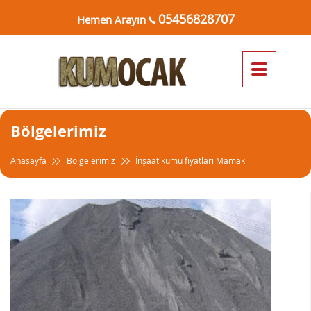
05456828707
Hemen Arayın
Bölgelerimiz
Anasayfa
Bölgelerimiz
İnşaat kumu fiyatları Mamak