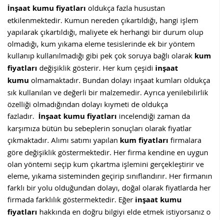
İnşaat kumu fiyatları
oldukça fazla husustan
etkilenmektedir. Kumun nereden çıkartıldığı, hangi işlem
yapılarak çıkartıldığı, maliyete ek herhangi bir durum olup
olmadığı, kum yıkama eleme tesislerinde ek bir yöntem
kullanıp kullanılmadığı gibi pek çok soruya bağlı olarak
kum
fiyatları
değişiklik gösterir. Her kum çeşidi
inşaat
kumu
olmamaktadır. Bundan dolayı inşaat kumları oldukça
sık kullanılan ve değerli bir malzemedir. Ayrıca yenilebilirlik
özelliği olmadığından dolayı kıymeti de oldukça
fazladır.
İnşaat kumu fiyatları
incelendiği zaman da
karşımıza bütün bu sebeplerin sonuçları olarak fiyatlar
çıkmaktadır. Alımı satımı yapılan
kum fiyatları
firmalara
göre değişiklik göstermektedir. Her firma kendine en uygun
olan yöntemi seçip kum çıkartma işlemini gerçekleştirir ve
eleme, yıkama sisteminden geçirip sınıflandırır. Her firmanın
farklı bir yolu olduğundan dolayı, doğal olarak fiyatlarda her
firmada farklılık göstermektedir. Eğer
inşaat kumu
fiyatları
hakkında en doğru bilgiyi elde etmek istiyorsanız o