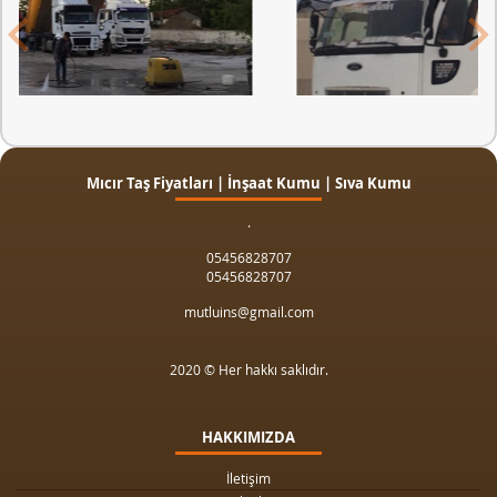
Mıcır Taş Fiyatları | İnşaat Kumu | Sıva Kumu
.
05456828707
05456828707
mutluins@gmail.com
2020 © Her hakkı saklıdır.
HAKKIMIZDA
İletişim