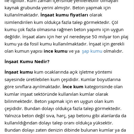
ile ilgilidir. Kum zaman içerisinde yenilenebilir olmayan
kaynak grubunda yerini almıştır. Beton yapmak için
kullanılmaktadır.
İnşaat kumu fiyatları
olarak
isimlendirilen kum oldukça fazla talep görmektedir. Çöl
kumu çok fazla olmasına rağmen beton yapımı için uygun
değildir. İnşaat alanı için her yıl neredeyse 50 milyar ton plaj
kumu ya da fosil kumu kullanılmaktadır. İnşaat için gerekli
olan kumun yapısı
ince
kumu
ve ya
şap kumu
olmalıdır.
İnşaat Kumu Nedir?
İnşaat kumu
kum ocaklarında açık işletme yöntemi
sayesinde üretilebilen kum çeşididir. Kumlar boyutlarına
göre sınıflara ayrılmaktadır.
İnce kum
kategorisinde olan
kumlar inşaat sektöründe kullanılan kumlar olarak
bilinmektedir. Beton yapmak için en uygun olan kum
çeşididir. Bundan dolayı oldukça fazla talep görmektedir.
Yalnızca beton değil sıva, harç, şap betonu gibi alanlarda da
kullanıldığından dolayı talep oranı oldukça yüksektir.
Bundan dolayı zaten denizin dibinde bulunan kumlar ya da