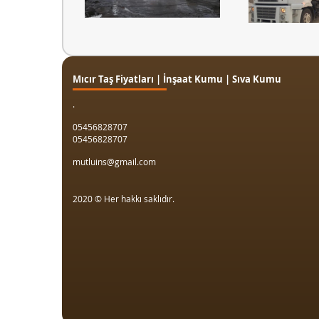
Mıcır Taş Fiyatları | İnşaat Kumu | Sıva Kumu
.
05456828707
05456828707
mutluins@gmail.com
2020 © Her hakkı saklıdır.