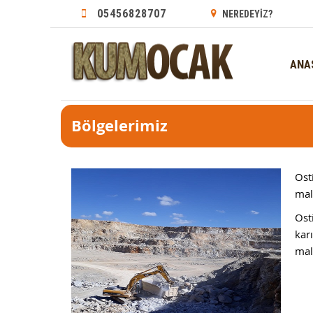
05456828707
NEREDEYİZ?
ANA
Bölgelerimiz
Ost
mal
Ost
kar
malz