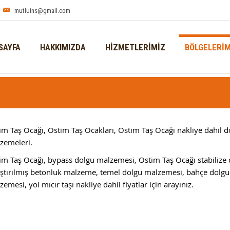
mutluins@gmail.com
SAYFA
HAKKIMIZDA
HİZMETLERİMİZ
BÖLGELERİM
im Taş Ocağı, Ostim Taş Ocakları, Ostim Taş Ocağı nakliye dahil d
zemeleri.
im Taş Ocağı, bypass dolgu malzemesi, Ostim Taş Ocağı stabilize 
ıştırılmış betonluk malzeme, temel dolgu malzemesi, bahçe dolgu
emesi, yol mıcır taşı nakliye dahil fiyatlar için arayınız.