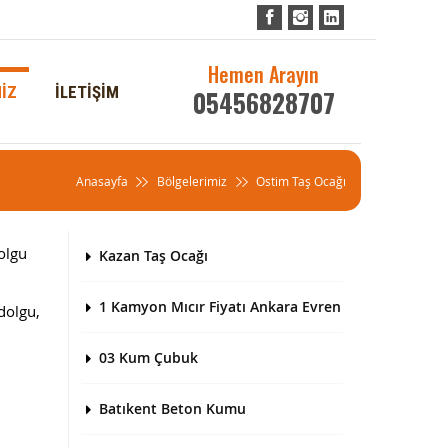
Hemen Arayın
İZ
İLETİŞİM
05456828707
Anasayfa
Bölgelerimiz
Ostim Taş Ocağı
olgu
Kazan Taş Ocağı
1 Kamyon Mıcır Fiyatı Ankara Evren
dolgu,
03 Kum Çubuk
Batıkent Beton Kumu