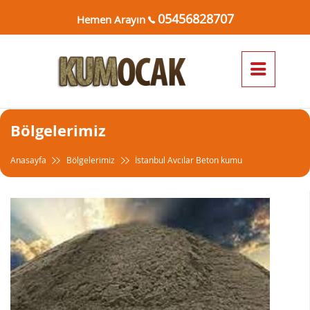
05456828707
Hemen Arayın
Bölgelerimiz
Anasayfa
Bölgelerimiz
İstanbul Avcılar Beton kumu