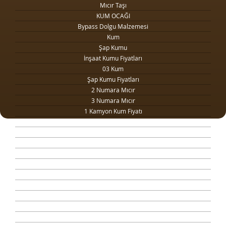
Mıcır Taşı
KUM OCAĞI
Bypass Dolgu Malzemesi
Kum
Şap Kumu
İnşaat Kumu Fiyatları
03 Kum
Şap Kumu Fiyatları
2 Numara Mıcır
3 Numara Mıcır
1 Kamyon Kum Fiyatı
1 Ton Kum Fiyatı
Drenaj Dolgu Malzemesi
Kilit Taşı Tozu Fiyatları
Yol Dolgu Mıcırı
1 Metreküp kum fiyatı
4 Numara Mıcır
Taş Ocağı
Şap Kumu Ankara
Beton Kumu
Temel Dolgu Malzemesi