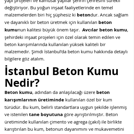
yapı projeleri ve kamusal yapılar şehrin çehresini sürekli
değiştiriyor. Bu yoğun inşaat faaliyetlerinde en temel
malzemelerden biri hiç şüphesiz ki
beton
dur. Ancak sağlam
ve dayanıklı bir beton üretmek için kullanılan
beton
kumu
nun kalitesi büyük önem taşır.
Avcılar beton kumu
,
şehirdeki inşaat projeleri için özel olarak temin edilen ve
beton karışımlarında kullanılan yüksek kaliteli bir
malzemedir. Şimdi İstanbul’da beton kumu hakkında detaylı
bilgilere göz atalım.
İstanbul Beton Kumu
Nedir?
Beton kumu
, adından da anlaşılacağı üzere
beton
karışımlarının üretiminde
kullanılan özel bir kum
türüdür. Bu kum, belirli standartlara uygun şekilde işlenmiş
ve istenilen
tane boyutuna
göre ayrıştırılmıştır. Beton
üretiminde kullanılan çimento ve agrega (çakıl) ile birlikte
karıştırılan bu kum, betonun dayanımını ve mukavemetini