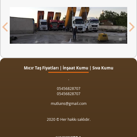
Mıcır Taş Fiyatları | İnşaat Kumu | Sıva Kumu
.
05456828707
05456828707
mutluins@gmail.com
2020 © Her hakkı saklıdır.