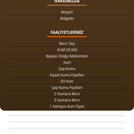
HAKKIMIZDA
İletişim
Bölgeler
FAALİYETLERİMİZ
Mıcır Taşı
KUM OCAĞI
Bypass Dolgu Malzemesi
Kum
Şap Kumu
İnşaat Kumu Fiyatları
03 Kum
Şap Kumu Fiyatları
2 Numara Mıcır
3 Numara Mıcır
1 Kamyon Kum Fiyatı
1 Ton Kum Fiyatı
Drenaj Dolgu Malzemesi
Kilit Taşı Tozu Fiyatları
Yol Dolgu Mıcırı