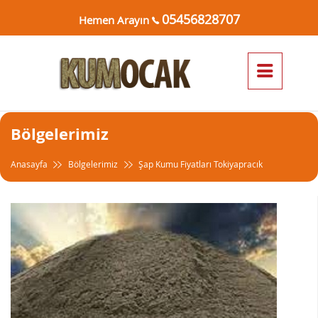
05456828707
Hemen Arayın
Bölgelerimiz
Anasayfa
Bölgelerimiz
Şap Kumu Fiyatları Tokiyapracık