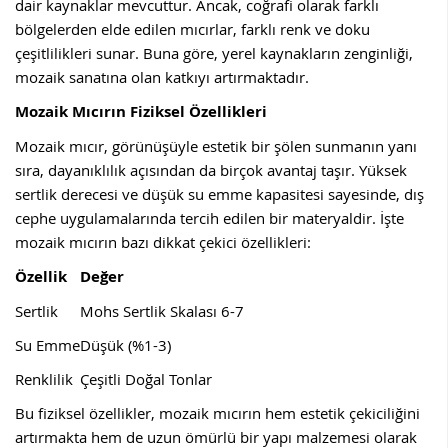
dair kaynaklar mevcuttur. Ancak, coğrafi olarak farklı
bölgelerden elde edilen mıcırlar, farklı renk ve doku
çeşitlilikleri sunar. Buna göre, yerel kaynakların zenginliği,
mozaik sanatına olan katkıyı artırmaktadır.
Mozaik Mıcırın Fiziksel Özellikleri
Mozaik mıcır, görünüşüyle estetik bir şölen sunmanın yanı
sıra, dayanıklılık açısından da birçok avantaj taşır. Yüksek
sertlik derecesi ve düşük su emme kapasitesi sayesinde, dış
cephe uygulamalarında tercih edilen bir materyaldir. İşte
mozaik mıcırın bazı dikkat çekici özellikleri:
Özellik
Değer
Sertlik
Mohs Sertlik Skalası 6-7
Su Emme
Düşük (%1-3)
Renklilik
Çeşitli Doğal Tonlar
Bu fiziksel özellikler, mozaik mıcırın hem estetik çekiciliğini
artırmakta hem de uzun ömürlü bir yapı malzemesi olarak