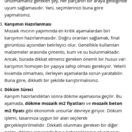
unutmamanız gereken şey, her parçanın bir araya geldiğinde
uyum sağlamasıdır. Yani, seçimlerinizi buna göre
yapmalısınız.
Karışımın Hazırlanması
Mozaik mıcırın yapımında en kritik aşamalardan biri
karışımın hazırlanmasıdır. Doğru oranları sağlamak, final
görüntüsü açısından belirleyici olur. Genellikle kullanılan
malzemeler arasında çimento, kum ve su bulunmaktadır.
Ancak, burada dikkat etmeniz gereken önemli bir husus var:
karışımın homojen bir yapıya sahip olması gerekiyor. Yeterli
kıvamda olmaması, ilerleyen aşamalarda sorun yaratabilir.
Buna göre, dikkatli bir şekilde karıştırmalısınız.
Döküm Süreci
Karışım hazırlandıktan sonra dökme aşamasına geçilir. Bu
aşamada,
dökme mozaik m2 fiyatları
ve
mozaik beton
m2 fiyatı
gibi ekonomik unsurlar devreye giriyor. Döküm
işlemi, tasarınıza uygun bir alan seçilerek
gerçekleştirilmelidir. Dikkatli olunması gereken bir diğer
nokta, dökme esnasında hava kabarcıklarının oluşmasını