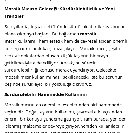
Mozaik Mıcırın Geleceği: Sürdürülebilirlik ve Yeni
Trendler
Son yıllarda, inşaat sektöründe sürdürülebilirlik kavramı ön
plana çıkmaya başladı. Bu bağlamda
mozaik
mıcır
kullanımı, hem estetik hem de çevresel açıdan önemli
bir seçenek olarak karşımıza çıkıyor. Mozaik mıcır, çeşitli
renk ve dokulardan oluşan küçük taşların bir araya
getirilmesiyle elde ediliyor. Ancak, bu sürecin
sürdürülebilirliği konusu merak uyandırıyor. Gelecekte
mozaik mıcır kullanımı nasıl şekillenecek? İşte bu sorunun
peşinde sürükleyici bir yolculuğa çıkıyoruz.
Sürdürülebilir Hammadde Kullanımı
Mozaik mıcırın en önemli bileşenlerinden biri hammadde
seçimidir. Doğal taşların kullanımı, çevresel etki açısından
önemli bir konuyu gündeme getiriyor. Tam burada, yeniden
işlenmiş malzemeler devreye giriyor. Yeniden kullanılabilir
hammadde, hem maliyet avantajı sağlar hem de ekolojik