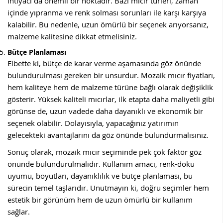
ihtiyacı da önemli bir noktadır. Bazı mıcır türleri, zaman
içinde yıpranma ve renk solması sorunları ile karşı karşıya
kalabilir. Bu nedenle, uzun ömürlü bir seçenek arıyorsanız,
malzeme kalitesine dikkat etmelisiniz.
Bütçe Planlaması
Elbette ki, bütçe de karar verme aşamasında göz önünde
bulundurulması gereken bir unsurdur. Mozaik mıcır fiyatları,
hem kaliteye hem de malzeme türüne bağlı olarak değişiklik
gösterir. Yüksek kaliteli mıcırlar, ilk etapta daha maliyetli gibi
görünse de, uzun vadede daha dayanıklı ve ekonomik bir
seçenek olabilir. Dolayısıyla, yapacağınız yatırımın
gelecekteki avantajlarını da göz önünde bulundurmalısınız.
Sonuç olarak, mozaik mıcır seçiminde pek çok faktör göz
önünde bulundurulmalıdır. Kullanım amacı, renk-doku
uyumu, boyutları, dayanıklılık ve bütçe planlaması, bu
sürecin temel taşlarıdır. Unutmayın ki, doğru seçimler hem
estetik bir görünüm hem de uzun ömürlü bir kullanım
sağlar.