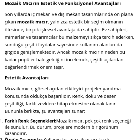
Mozaik Mıcırın Estetik ve Fonksiyonel Avantajları
Son yıllarda iç mekan ve dış mekan tasarımlarında ön plana
çıkan
mozaik mıcır
, yalnızca estetik bir seçim olmanın
ötesinde, birçok işlevsel avantaja da sahiptir. Ev sahipleri,
mimarlar ve tasarımcılar bu malzemeyi sıkça tercih ederken,
sunduğu çeşitli faydalar sayesinde kullanım alanları da
gitgide genişlemektedir. Ancak mozaik mıcırın neden bu
kadar popüler hale geldiğini incelemek, çeşitli açılardan
değerlendirmek önem taşır.
Estetik Avantajları
Mozaik mıcır, görsel açıdan etkileyici projeler yaratma
konusunda oldukça başarılıdır. Renk, doku ve desen
çeşitliliği, farklı zevklere hitap etmesine olanak tanır.
Bununla birlikte, şu avantajları sunar:
Farklı Renk Seçenekleri:
Mozaik mıcır, pek çok renk seçeneği
ile sunulur. Bu durum, projelere modern bir görünüm
kazandırır.
Özgün Tasarımlar:
Kullanıcılar, mozaik mıcırı farklı