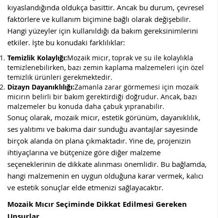
kıyaslandığında oldukça basittir. Ancak bu durum, çevresel
faktörlere ve kullanım biçimine bağlı olarak değişebilir.
Hangi yüzeyler için kullanıldığı da bakım gereksinimlerini
etkiler. İşte bu konudaki farklılıklar:
Temizlik Kolaylığı:
Mozaik micır, toprak ve su ile kolaylıkla
temizlenebilirken, bazı zemin kaplama malzemeleri için özel
temizlik ürünleri gerekmektedir.
Dizayn Dayanıklılığı:
Zamanla zarar görmemesi için mozaik
micırın belirli bir bakım gerektirdiği doğrudur. Ancak, bazı
malzemeler bu konuda daha çabuk yıpranabilir.
Sonuç olarak, mozaik micır, estetik görünüm, dayanıklılık,
ses yalıtımı ve bakıma dair sunduğu avantajlar sayesinde
birçok alanda ön plana çıkmaktadır. Yine de, projenizin
ihtiyaçlarına ve bütçenize göre diğer malzeme
seçeneklerinin de dikkate alınması önemlidir. Bu bağlamda,
hangi malzemenin en uygun olduğuna karar vermek, kalıcı
ve estetik sonuçlar elde etmenizi sağlayacaktır.
Mozaik Mıcır Seçiminde Dikkat Edilmesi Gereken
Unsurlar