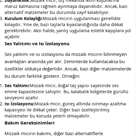
Dayanıklılık:
Mozaik micır, dış mekanda iklim koşullarına
maruz kalmasına rağmen aşınmaya dayanıklıdır. Ancak, bazı
alternatif malzemeler bu durumda zayıf kalabiliyor.
Kurulum Kolaylığı:
Mozaik micırın uygulanması genellikle
kolaydır. Yine de, bazı taşlarla kıyaslandığında daha dikkat
gerektirebilir. Aksi halde, yanlış uygulama estetik kayıplara yol
açabilir.
Ses Yalıtımı ve Isı İzolasyonu
Ses yalıtımı ve ısı izolasyonu da mozaik micırın bilinmeyen
avantajları arasında yer alır. Zeminlerde kullanılacaksa bu
özellikler oldukça değerlidir. Ancak, bazı diğer malzemelerde
bu durum farklılık gösterir. Örneğin:
Ses Yalıtımı:
Mozaik micır, doğal taş yapısı sayesinde ses
emme kapasitesine sahiptir. Bu, kalabalık bölgelerde gürültü
seviyesini azaltır.
Isı İzolasyonu:
Mozaik micır, güneş altında ısınmayı azaltma
kapasiyesi ile dikkat çeker. Diğer bazı özelleştirilmiş
malzemeler bu konuda yeterli olmayabilir.
Bakım Gereksinimleri
Mozaik micırın bakımı, diğer bazı alternatiflerle