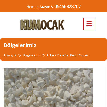
05456828707
Hemen Arayın
Bölgelerimiz
Anasayfa
Bölgelerimiz
Ankara Pursaklar Beton Mozaik