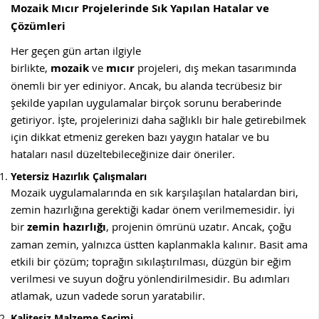
Mozaik Mıcır Projelerinde Sık Yapılan Hatalar ve
Çözümleri
Her geçen gün artan ilgiyle
birlikte,
mozaik
ve
mıcır
projeleri, dış mekan tasarımında
önemli bir yer ediniyor. Ancak, bu alanda tecrübesiz bir
şekilde yapılan uygulamalar birçok sorunu beraberinde
getiriyor. İşte, projelerinizi daha sağlıklı bir hale getirebilmek
için dikkat etmeniz gereken bazı yaygın hatalar ve bu
hataları nasıl düzeltebileceğinize dair öneriler.
Yetersiz Hazırlık Çalışmaları
Mozaik uygulamalarında en sık karşılaşılan hatalardan biri,
zemin hazırlığına gerektiği kadar önem verilmemesidir. İyi
bir
zemin hazırlığı
, projenin ömrünü uzatır. Ancak, çoğu
zaman zemin, yalnızca üstten kaplanmakla kalınır. Basit ama
etkili bir çözüm; toprağın sıkılaştırılması, düzgün bir eğim
verilmesi ve suyun doğru yönlendirilmesidir. Bu adımları
atlamak, uzun vadede sorun yaratabilir.
Kalitesiz Malzeme Seçimi