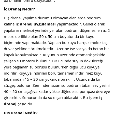
da binanın ömrü uzayacaktır.
İç Drenaj Nedir?
Dış drenaj yapılma durumu olmayan alanlarda bodrum
katına
iç drenaj uygulaması
yapılmaktadır. Genel olarak
yapıların merkezi yerinde yer alan bodrum döşemesi en az 2
metre derilikte olan 50 x 50 cm boyutunda bir kuyu
biçiminde yapılmaktadır. Yapılan bu kuyu harçsız moloz taş
duvar şeklinde örülmektedir. Üzerine ise sac ya da beton bir
kapak konulmaktadır. Kuyunun üzerinde otomatik şekilde
çalışan su motoru bulunur. Bir ucunda suyun döküleceği
yere bağlanan su borusu bulunurken diğer ucu kuyuya
indirilir. Kuyuya indirilen boru tamamen indirilmez kuyu
tabanından 15 – 20 cm yukarda bırakılır. Ucunda da bir
süzgeç bulunur. Zeminden sızan su bodrum taban seviyesini
40 – 50 cm aşağıya kadar yükseldiğinde su pompası devreye
girecektir. Sonucunda da su dışarı atılacaktır. Bu işlem
iç
drenaj
çeşididir.
Dış Drenaj Nedir?