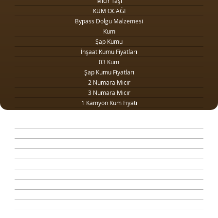
Mıcır Taşı
KUM OCAĞI
Bypass Dolgu Malzemesi
Kum
Şap Kumu
İnşaat Kumu Fiyatları
03 Kum
Şap Kumu Fiyatları
2 Numara Mıcır
3 Numara Mıcır
1 Kamyon Kum Fiyatı
1 Ton Kum Fiyatı
Drenaj Dolgu Malzemesi
Kilit Taşı Tozu Fiyatları
Yol Dolgu Mıcırı
1 Metreküp kum fiyatı
4 Numara Mıcır
Taş Ocağı
Şap Kumu Ankara
Beton Kumu
Temel Dolgu Malzemesi
Sıva Kumu