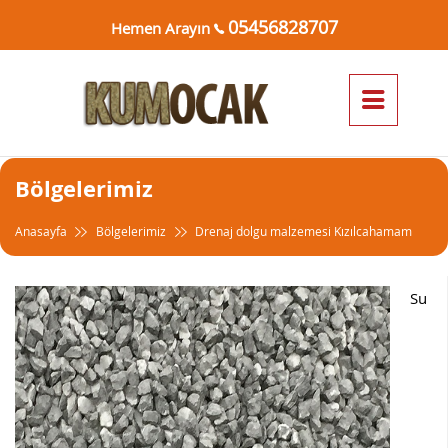
05456828707
Hemen Arayın
Bölgelerimiz
Anasayfa
Bölgelerimiz
Drenaj dolgu malzemesi Kızılcahamam
Su