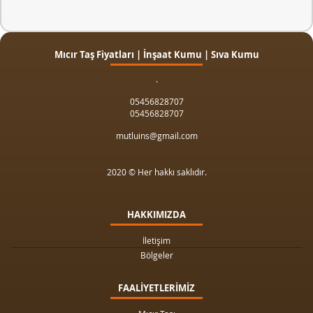
Mıcır Taş Fiyatları | İnşaat Kumu | Sıva Kumu
.
05456828707
05456828707
mutluins@gmail.com
2020 © Her hakkı saklıdır.
HAKKIMIZDA
İletişim
Bölgeler
FAALİYETLERİMİZ