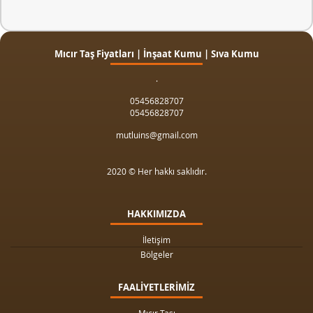
Mıcır Taş Fiyatları | İnşaat Kumu | Sıva Kumu
.
05456828707
05456828707
mutluins@gmail.com
2020 © Her hakkı saklıdır.
HAKKIMIZDA
İletişim
Bölgeler
FAALİYETLERİMİZ