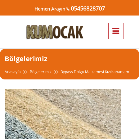
05456828707
Hemen Arayın
Bölgelerimiz
Anasayfa
Bölgelerimiz
Bypass Dolgu Malzemesi Kızılcahamam