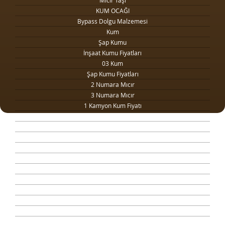
Mıcır Taşı
KUM OCAĞI
Bypass Dolgu Malzemesi
Kum
Şap Kumu
İnşaat Kumu Fiyatları
03 Kum
Şap Kumu Fiyatları
2 Numara Mıcır
3 Numara Mıcır
1 Kamyon Kum Fiyatı
1 Ton Kum Fiyatı
Drenaj Dolgu Malzemesi
Kilit Taşı Tozu Fiyatları
Yol Dolgu Mıcırı
1 Metreküp kum fiyatı
4 Numara Mıcır
Taş Ocağı
Şap Kumu Ankara
Beton Kumu
Temel Dolgu Malzemesi
Sıva Kumu