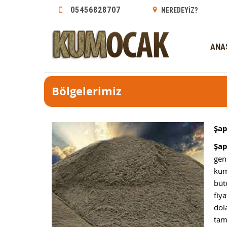
05456828707
NEREDEYİZ?
ANA
Bölgelerimiz
Şap
Şap
gen
kum
büt
fiy
dol
tam