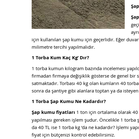
Şa
Şa
geç
ayr
için kullanılan şap kumu için geçerlidir. Eğer du
milimetre tercihi yapılmalıdır.
1 Torba Kum Kaç Kg’ Dır?
1 torba kumun kilogram bazında incelemesi yapıldı
firmadan firmaya değişiklik gösterse de genel bir 
satmaktadır. Torbası 40 kg olan kumların 40 torb
sonra da şantiye gibi alanlara toptan ya da isteyen
1 Torba Şap Kumu Ne Kadardır?
Şap kumu fiyatları
1 ton için ortalama olarak 4
yapılması gereken işlem şudur. Öncelikle 1 torba 
da 40 TL ise 1 torba kg ‘da ne kadardır? İşlemi yapı
fiyat için bütçenizi kontrol edebilirsiniz.