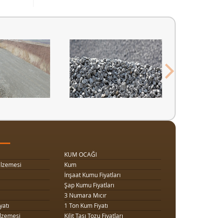
KUM OCAĞI
lzemesi
Kum
İnşaat Kumu Fiyatları
Şap Kumu Fiyatları
3 Numara Mıcır
yatı
1 Ton Kum Fiyatı
lzemesi
Kilit Taşı Tozu Fiyatları