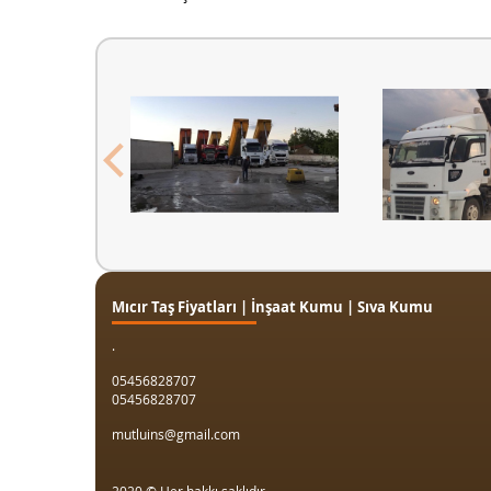
Mıcır Taş Fiyatları | İnşaat Kumu | Sıva Kumu
.
05456828707
05456828707
mutluins@gmail.com