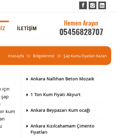
Hemen Arayın
İZ
İLETİŞİM
05456828707
Anasayfa
Bölgelerimiz
Şap Kumu Fiyatları Kazan
Ankara Nallıhan Beton Mozaik
 için
1 Ton Kum Fiyatı Akyurt
r şap
i
Ankara Beypazarı Kum ocağı
 bir kum
dan
si
Ankara Kızılcahamam Çimento
Fiyatları