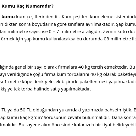
p Kumu Kaç Numaradır?
p kumu
kum çeşitlerindendir. Kum çeşitleri kum eleme sistemind
irildikten sonra boyutlarına göre sınıflara ayrılmaktadır. Şap kumu
ılan milimetre sayısı ise 0 – 7 milimetre aralığıdır. Zemin kotu dü
var örmek için şap kumu kullanılacaksa bu durumda 03 milimetre il
ğında genel bir sayı olarak firmalara 40 kg tercih etmektedir. Bu
sayı verildiğinde çoğu firma kum torbalarını 40 kg olarak paketley
ası 1 metre küpe denk gelecek biçimde paketlenmesi yapılmaktadı
 kişiye tek torba halinde satış yapılmaktadır.
0 TL ya da 50 TL olduğundan yukarıdaki yazımızda bahsetmiştik. 
şap kumu kaç kg ‘dır? Sorusunun cevabı bulunmalıdır. Daha sonra
lmalıdır. Bu sayede alım öncesinde kafanızda bir fiyat belirleyebil