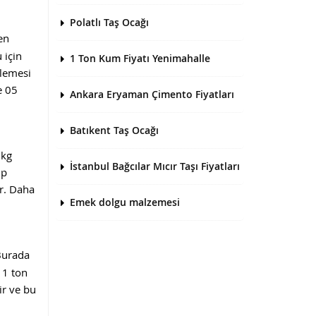
Polatlı Taş Ocağı
en
 için
1 Ton Kum Fiyatı Yenimahalle
zlemesi
e 05
Ankara Eryaman Çimento Fiyatları
Batıkent Taş Ocağı
 kg
İstanbul Bağcılar Mıcır Taşı Fiyatları
ip
r. Daha
Emek dolgu malzemesi
Burada
 1 ton
ir ve bu