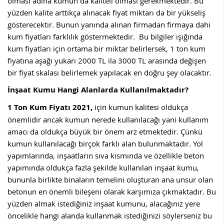
olması adına kumun da kaliteli olması gerekmektedir. Bu
yüzden kalite arttıkça alınacak fiyat miktarı da bir yükseliş
gösterecektir. Bunun yanında alınan firmadan firmaya dahi
kum fiyatları farklılık göstermektedir. Bu bilgiler ışığında
kum fiyatları için ortama bir miktar belirlersek, 1 ton kum
fiyatına aşağı yukarı 2000 TL ila 3000 TL arasında değişen
bir fiyat skalası belirlemek yapılacak en doğru şey olacaktır.
İnşaat Kumu Hangi Alanlarda Kullanılmaktadır?
1 Ton Kum Fiyatı 2021,
için kumun kalitesi oldukça
önemlidir ancak kumun nerede kullanılacağı yani kullanım
amacı da oldukça büyük bir önem arz etmektedir. Çünkü
kumun kullanılacağı birçok farklı alan bulunmaktadır. Yol
yapımlarında, inşaatların sıva kısmında ve özellikle beton
yapımında oldukça fazla şekilde kullanılan inşaat kumu,
bununla birlikte binaların temelini oluşturan ana unsur olan
betonun en önemli bileşeni olarak karşımıza çıkmaktadır. Bu
yüzden almak istediğiniz inşaat kumunu, alacağınız yere
öncelikle hangi alanda kullanmak istediğinizi söylerseniz bu