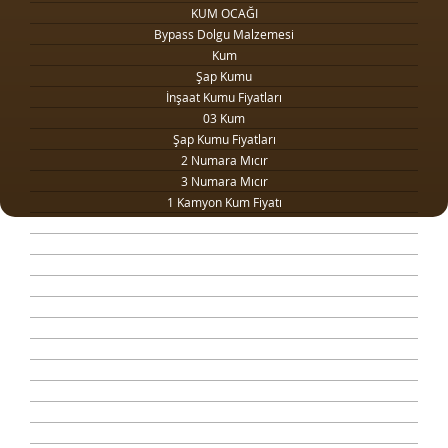
KUM OCAĞI
Bypass Dolgu Malzemesi
Kum
Şap Kumu
İnşaat Kumu Fiyatları
03 Kum
Şap Kumu Fiyatları
2 Numara Mıcır
3 Numara Mıcır
1 Kamyon Kum Fiyatı
1 Ton Kum Fiyatı
Drenaj Dolgu Malzemesi
Kilit Taşı Tozu Fiyatları
Yol Dolgu Mıcırı
1 Metreküp kum fiyatı
4 Numara Mıcır
Taş Ocağı
Şap Kumu Ankara
Beton Kumu
Temel Dolgu Malzemesi
Sıva Kumu