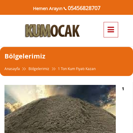
05456828707
Hemen Arayın
Bölgelerimiz
Anasayfa
Bölgelerimiz
1 Ton Kum Fiyatı Kazan
1