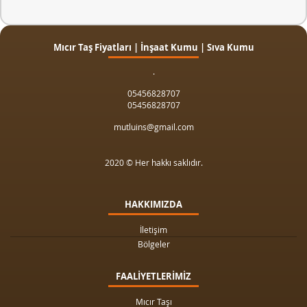
Mıcır Taş Fiyatları | İnşaat Kumu | Sıva Kumu
.
05456828707
05456828707
mutluins@gmail.com
2020 © Her hakkı saklıdır.
HAKKIMIZDA
İletişim
Bölgeler
FAALİYETLERİMİZ
Mıcır Taşı