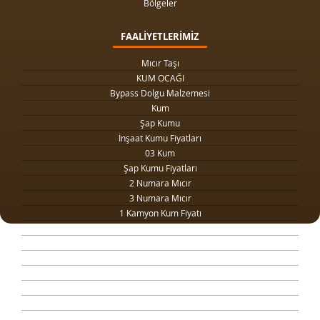
Bölgeler
FAALİYETLERİMİZ
Mıcır Taşı
KUM OCAĞI
Bypass Dolgu Malzemesi
Kum
Şap Kumu
İnşaat Kumu Fiyatları
03 Kum
Şap Kumu Fiyatları
2 Numara Mıcır
3 Numara Mıcır
1 Kamyon Kum Fiyatı
1 Ton Kum Fiyatı
Drenaj Dolgu Malzemesi
Kilit Taşı Tozu Fiyatları
Yol Dolgu Mıcırı
1 Metreküp kum fiyatı
4 Numara Mıcır
Taş Ocağı