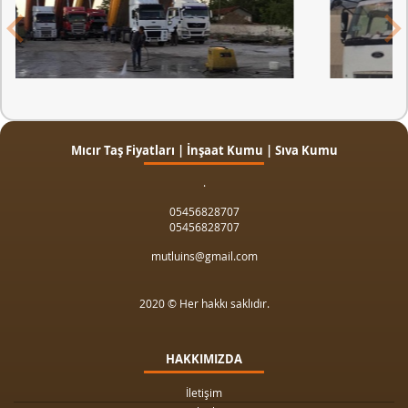
Mıcır Taş Fiyatları | İnşaat Kumu | Sıva Kumu
.
05456828707
05456828707
mutluins@gmail.com
2020 © Her hakkı saklıdır.
HAKKIMIZDA
İletişim