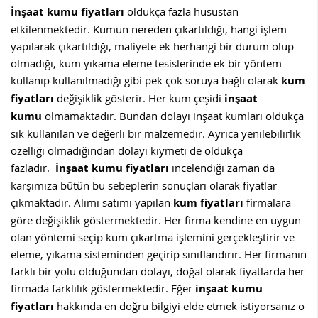
İnşaat kumu fiyatları
oldukça fazla husustan
etkilenmektedir. Kumun nereden çıkartıldığı, hangi işlem
yapılarak çıkartıldığı, maliyete ek herhangi bir durum olup
olmadığı, kum yıkama eleme tesislerinde ek bir yöntem
kullanıp kullanılmadığı gibi pek çok soruya bağlı olarak
kum
fiyatları
değişiklik gösterir. Her kum çeşidi
inşaat
kumu
olmamaktadır. Bundan dolayı inşaat kumları oldukça
sık kullanılan ve değerli bir malzemedir. Ayrıca yenilebilirlik
özelliği olmadığından dolayı kıymeti de oldukça
fazladır.
İnşaat kumu fiyatları
incelendiği zaman da
karşımıza bütün bu sebeplerin sonuçları olarak fiyatlar
çıkmaktadır. Alımı satımı yapılan
kum fiyatları
firmalara
göre değişiklik göstermektedir. Her firma kendine en uygun
olan yöntemi seçip kum çıkartma işlemini gerçekleştirir ve
eleme, yıkama sisteminden geçirip sınıflandırır. Her firmanın
farklı bir yolu olduğundan dolayı, doğal olarak fiyatlarda her
firmada farklılık göstermektedir. Eğer
inşaat kumu
fiyatları
hakkında en doğru bilgiyi elde etmek istiyorsanız o