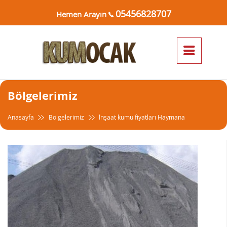
05456828707
Hemen Arayın
Bölgelerimiz
Anasayfa
Bölgelerimiz
İnşaat kumu fiyatları Haymana