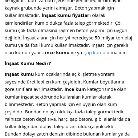
ile ilgilidir. Kum zaman içerisinde yenilenebilir olmayan
kaynak grubunda yerini almıştır. Beton yapmak için
kullanılmaktadır.
İnşaat kumu fiyatları
olarak
isimlendirilen kum oldukça fazla talep görmektedir. Çöl
kumu çok fazla olmasına rağmen beton yapımı için uygun
değildir. İnşaat alanı için her yıl neredeyse 50 milyar ton plaj
kumu ya da fosil kumu kullanılmaktadır. İnşaat için gerekli
olan kumun yapısı
ince
kumu
ve ya
şap kumu
olmalıdır.
İnşaat Kumu Nedir?
İnşaat kumu
kum ocaklarında açık işletme yöntemi
sayesinde üretilebilen kum çeşididir. Kumlar boyutlarına
göre sınıflara ayrılmaktadır.
İnce kum
kategorisinde olan
kumlar inşaat sektöründe kullanılan kumlar olarak
bilinmektedir. Beton yapmak için en uygun olan kum
çeşididir. Bundan dolayı oldukça fazla talep görmektedir.
Yalnızca beton değil sıva, harç, şap betonu gibi alanlarda da
kullanıldığından dolayı talep oranı oldukça yüksektir.
Bundan dolayı zaten denizin dibinde bulunan kumlar ya da