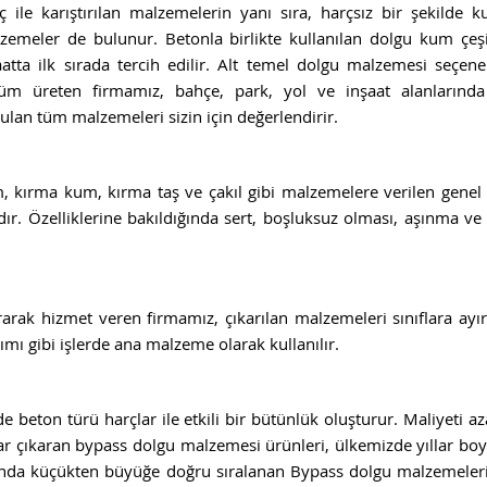
ç ile karıştırılan malzemelerin yanı sıra, harçsız bir şekilde ku
zemeler de bulunur. Betonla birlikte kullanılan dolgu kum çeşi
aatta ilk sırada tercih edilir. Alt temel dolgu malzemesi seçenek
üm üreten firmamız, bahçe, park, yol ve inşaat alanlarında 
ulan tüm malzemeleri sizin için değerlendirir.
 kırma kum, kırma taş ve çakıl gibi malzemelere verilen genel 
r. Özelliklerine bakıldığında sert, boşluksuz olması, aşınma ve
tırarak hizmet veren firmamız, çıkarılan malzemeleri sınıflara ayı
pımı gibi işlerde ana malzeme olarak kullanılır.
 beton türü harçlar ile etkili bir bütünlük oluşturur. Maliyeti az
lar çıkaran bypass dolgu malzemesi ürünleri, ülkemizde yıllar boy
ığında küçükten büyüğe doğru sıralanan Bypass dolgu malzemeler