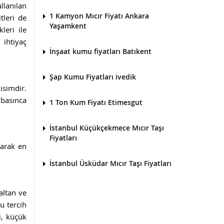
llanılan
1 Kamyon Mıcır Fiyatı Ankara
tleri de
Yaşamkent
leri ile
ihtiyaç
İnşaat kumu fiyatları Batıkent
Şap Kumu Fiyatları ivedik
isimdir.
 basınca
1 Ton Kum Fiyatı Etimesgut
İstanbul Küçükçekmece Mıcır Taşı
Fiyatları
rarak en
İstanbul Üsküdar Mıcır Taşı Fiyatları
altan ve
u tercih
i, küçük