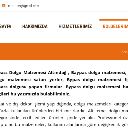
mutluins@gmail.com
SAYFA
HAKKIMIZDA
HİZMETLERİMİZ
BÖLGELERİM
Ana
ass Dolgu Malzemesi Altındağ , Baypas dolgu malzemesi,
gu malzemesi satan yerler, Bypas dolgu malzemesi fiy
ass dolgusu yapan firmalar. Bypass dolgu malzemesi h
gileri bu yazımızda bulabilirsiniz.
aat ve dış dekor işlemi yapıldığında, dolgu malzemeleri kategor
fazla kullanılan ürünlerden biri mıcırlardır. Alt temel dolgu m
egorisinde tercih edilen ürünler içinde yer alır. Profesyonel öze
ip olan bu malzemeler, kullanım alanlarına göre değişkenlik göst