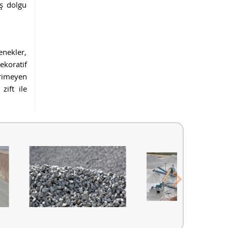
aş dolgu
enekler,
ekoratif
erimeyen
zift ile