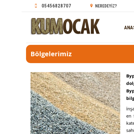
05456828707
NEREDEYİZ?
ANA
Bölgelerimiz
Byp
dol
Byp
bil
İnş
en 
kat
sah