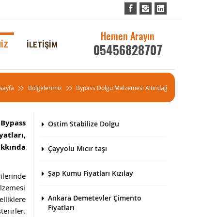
Hemen Arayın
İZ
İLETİŞİM
05456828707
sayfa
Bölgelerimiz
Bypass Dolgu Malzemesi Altındağ
 Bypass
Ostim Stabilize Dolgu
atları,
akkında
Çayyolu Mıcır taşı
Şap Kumu Fiyatları Kızılay
ilerinde
alzemesi
Ankara Demetevler Çimento
lliklere
Fiyatları
erirler.