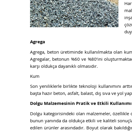
Har
mal
inş
çöz
duy
Agrega
Agrega, beton üretiminde kullanılmakta olan kum,
Agregalar, betonun %60 ve %80’ini oluşturmaktadı
karşı oldukça dayanıklı olmasıdır.
Kum
Son yeniliklerle birlikte teknoloji kullanımını art
başta hazır beton, asfalt, balast, dış sıva ve yol ya
Dolgu Malzemesinin Pratik ve Etkili Kullanımı
Dolgu kategorisindeki olan malzemeler, özellikle de
bunun yanında da oldukça etkili ve kaliteli sonuç
edilen ürünler arasındadır. Boyut olarak bakıld