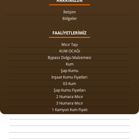
HAKKIMIZDA
İletişim
Bölgeler
FAALİYETLERİMİZ
Mıcır Taşı
KUM OCAĞI
Bypass Dolgu Malzemesi
Kum
Şap Kumu
İnşaat Kumu Fiyatları
03 Kum
Şap Kumu Fiyatları
2 Numara Mıcır
3 Numara Mıcır
1 Kamyon Kum Fiyatı
1 Ton Kum Fiyatı
Drenaj Dolgu Malzemesi
Kilit Taşı Tozu Fiyatları
Yol Dolgu Mıcırı